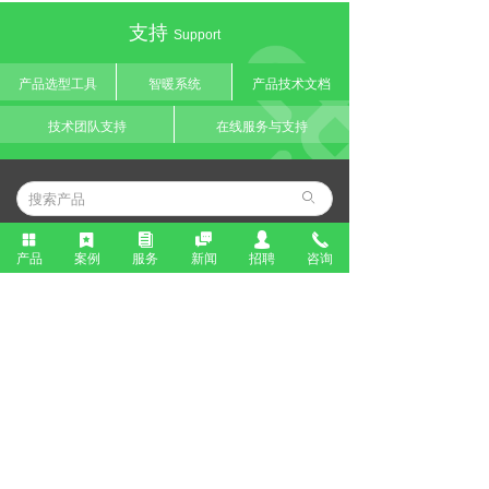
支持
Support
产品选型工具
智暖系统
产品技术文档
技术团队支持
在线服务与支持
ꄙ
넒
끈
뀴

넙
끅
微信公众号
联系我们
产品
案例
服务
新闻
招聘
咨询
电话：400-0110-005
邮箱：xln2020@126.com
地址：北京市北京经济技术开发区科
创三街8号
版权所有©
北京新能乐业科技有限公司
京ICP备16012519号