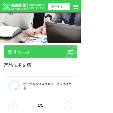
首页
产品选型工具
끀
简体中文
ꀅ
产品
智暖系统
案例
产品技术文档
服务
技术团队支持
支持
在线服务与支持
支持
끀
Support
了解新乐能
产品技术文档
您还没有选择分类数据，请先选择数
据
<
1
/
1
>